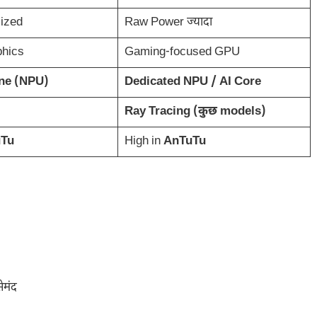
ized
Raw Power ज्यादा
hics
Gaming-focused GPU
ne (NPU)
Dedicated NPU / AI Core
Ray Tracing (कुछ models)
Tu
High in
AnTuTu
ेमंद