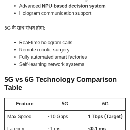
Advanced
NPU-based decision system
Hologram communication support
6G के साथ संभव होगा:
Real-time hologram calls
Remote robotic surgery
Fully automated smart factories
Self-learning network systems
5G vs 6G Technology Comparison
Table
Feature
5G
6G
Max Speed
~10 Gbps
1 Tbps (Target)
Latency
~1 ms
<0.1 ms