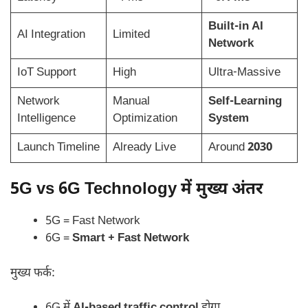
Built-in AI
AI Integration
Limited
Network
IoT Support
High
Ultra-Massive
Network
Manual
Self-Learning
Intelligence
Optimization
System
Launch Timeline
Already Live
Around
2030
5G vs 6G Technology में मुख्य अंतर
5G = Fast Network
6G =
Smart + Fast Network
मुख्य फर्क: