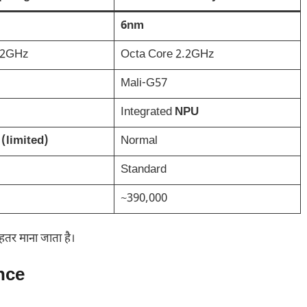
6nm
.2GHz
Octa Core 2.2GHz
Mali-G57
Integrated
NPU
(limited)
Normal
Standard
~390,000
तर माना जाता है।
nce