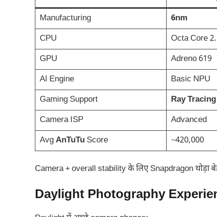
Manufacturing
6nm
CPU
Octa Core 2
GPU
Adreno 619
AI Engine
Basic NPU
Gaming Support
Ray Tracing 
Camera ISP
Advanced
Avg
AnTuTu
Score
~420,000
Camera + overall stability के लिए Snapdragon थोड़ा बेह
Daylight Photography Experie