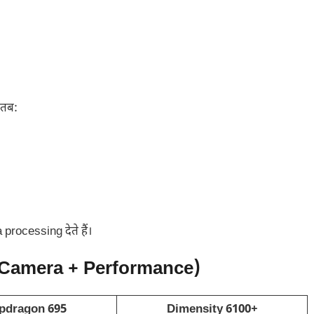
 तब:
rocessing देते हैं।
(Camera + Performance)
pdragon 695
Dimensity 6100+