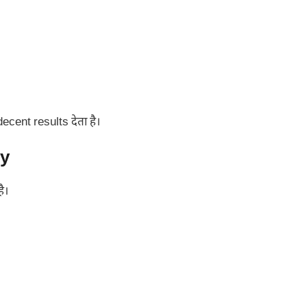
cent results देता है।
hy
ै।