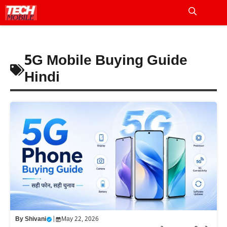
Skip
to
Me
content
5G Mobile Buying Guide
Hindi
By
Shivani
|
May 22, 2026