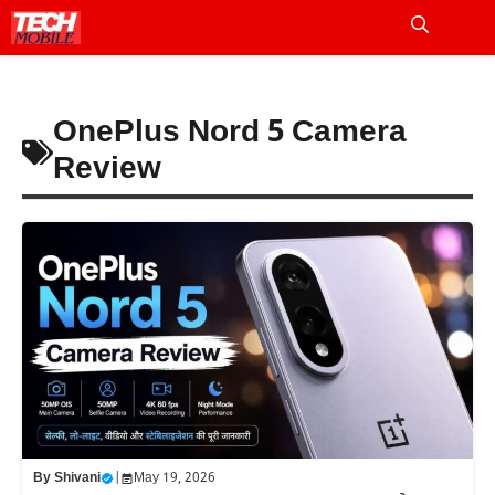
Skip
to
Me
content
OnePlus Nord 5 Camera
Review
By
Shivani
|
May 19, 2026