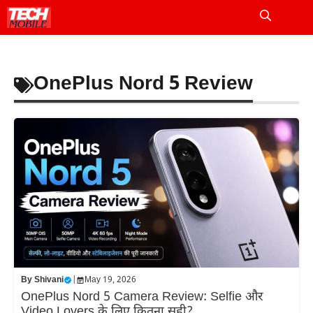
Skip
to
Me
content
OnePlus Nord 5 Review
By
Shivani
|
May 19, 2026
OnePlus Nord 5 Camera Review: Selfie और
Video Lovers के लिए कितना सही?