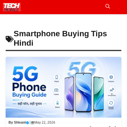
Skip
to
Me
content
Smartphone Buying Tips
Hindi
By
Shivani
|
May 22, 2026