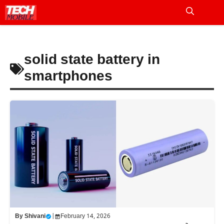
Skip
to
Me
content
solid state battery in
smartphones
By
Shivani
|
February 14, 2026