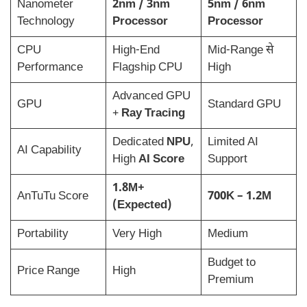
Nanometer
2nm / 3nm
5nm / 6nm
Technology
Processor
Processor
CPU
High-End
Mid-Range से
Performance
Flagship CPU
High
Advanced GPU
GPU
Standard GPU
+
Ray Tracing
Dedicated
NPU
,
Limited AI
AI Capability
High
AI Score
Support
1.8M+
AnTuTu Score
700K – 1.2M
(Expected)
Portability
Very High
Medium
Budget to
Price Range
High
Premium