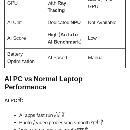
GPU
with
Ray
GPU
Tracing
AI Unit
Dedicated
NPU
Not Available
High (
AnTuTu
AI Score
Low
AI Benchmark
)
Battery
AI Based
Manual
Optimization
AI PC vs Normal Laptop
Performance
AI PC में:
AI apps fast run होते हैं
Photo / video processing smooth रहती है