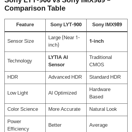
Sony LYT-900 vs Sony IMX989 –
Comparison Table
Feature
Sony LYT-900
Sony IMX989
Large (Near 1-
Sensor Size
1-inch
inch)
LYTIA AI
Traditional
Technology
Sensor
CMOS
HDR
Advanced HDR
Standard HDR
Hardware
Low Light
AI Optimized
Based
Color Science
More Accurate
Natural Look
Power
Better
Average
Efficiency